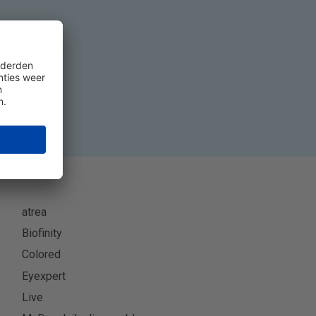
eer
atrea
Biofinity
Colored
Eyexpert
Live