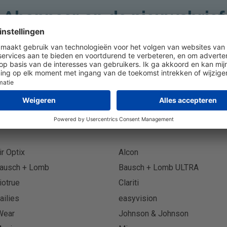
Abonneer op de nieuwsbrief
Abonn
ir Optix
Alcon
ausch + Lomb
Bausch + Lomb ULTRA
iotrue
Clariti
ailies
easyvision
Wear
Johnson & Johnson