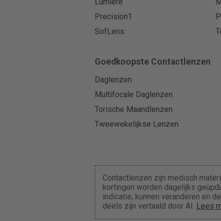
Lumiere
M
Precision1
P
SofLens
T
Goedkoopste Contactlenzen
Daglenzen
Multifocale Daglenzen
Torische Maandlenzen
Tweewekelijkse Lenzen
Contactlenzen zijn medisch materi
kortingen worden dagelijks geüpda
indicatie, kunnen veranderen en 
deels zijn vertaald door AI.
Lees m