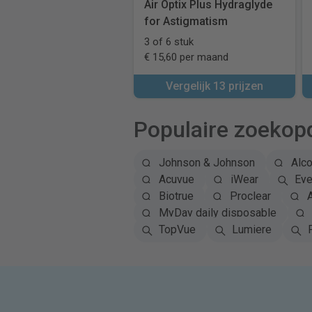
Air Optix Plus Hydraglyde
for Astigmatism
3 of 6 stuk
€ 15,60 per maand
Vergelijk 13 prijzen
Populaire zoekop
Johnson & Johnson
Alc
Acuvue
iWear
Eye
Biotrue
Proclear
A
MyDay daily disposable
TopVue
Lumiere