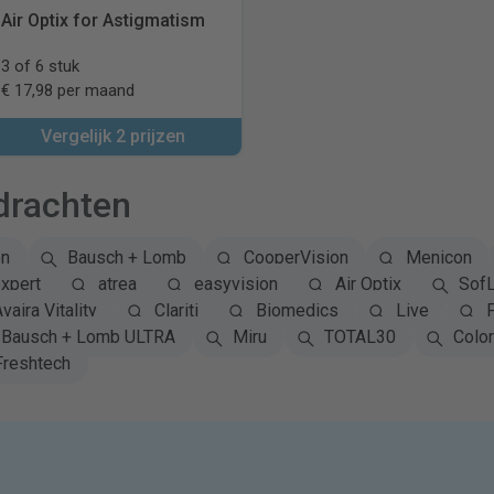
Air Optix for Astigmatism
3 of 6 stuk
€ 17,98 per maand
Vergelijk 2 prijzen
drachten
on
Bausch + Lomb
CooperVision
Menicon
xpert
atrea
easyvision
Air Optix
Sof
vaira Vitality
Clariti
Biomedics
Live
Bausch + Lomb ULTRA
Miru
TOTAL30
Colo
Freshtech