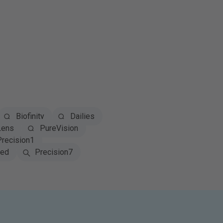
Biofinity
Dailies
Lens
PureVision
Precision1
red
Precision7