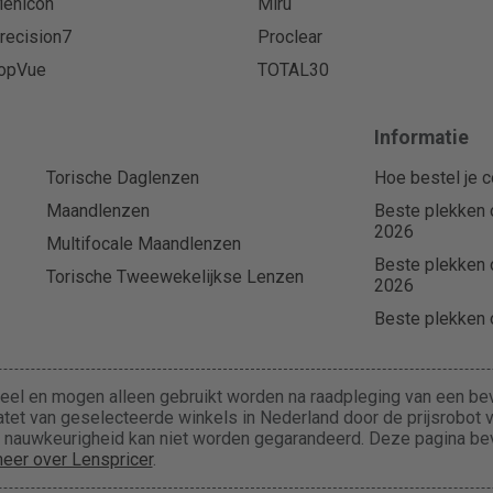
enicon
Miru
recision7
Proclear
opVue
TOTAL30
Informatie
Torische Daglenzen
Hoe bestel je c
Maandlenzen
Beste plekken 
2026
Multifocale Maandlenzen
Beste plekken 
Torische Tweewekelijkse Lenzen
2026
Beste plekken o
eel en mogen alleen gebruikt worden na raadpleging van een bev
tet van geselecteerde winkels in Nederland door de prijsrobot va
de nauwkeurigheid kan niet worden gegarandeerd. Deze pagina b
eer over Lenspricer
.