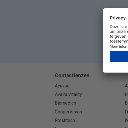
Contactlenzen
Acuvue
A
Avaira Vitality
B
Biomedics
B
CooperVision
D
Freshtech
i