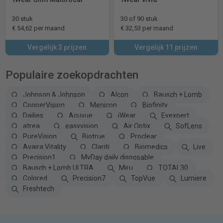
30 stuk
30 of 90 stuk
€ 54,62 per maand
€ 32,53 per maand
Vergelijk 3 prijzen
Vergelijk 11 prijzen
Populaire zoekopdrachten
Johnson & Johnson
Alcon
Bausch + Lomb
CooperVision
Menicon
Biofinity
Dailies
Acuvue
iWear
Eyexpert
atrea
easyvision
Air Optix
SofLens
PureVision
Biotrue
Proclear
Avaira Vitality
Clariti
Biomedics
Live
Precision1
MyDay daily disposable
Bausch + Lomb ULTRA
Miru
TOTAL30
Colored
Precision7
TopVue
Lumiere
Freshtech