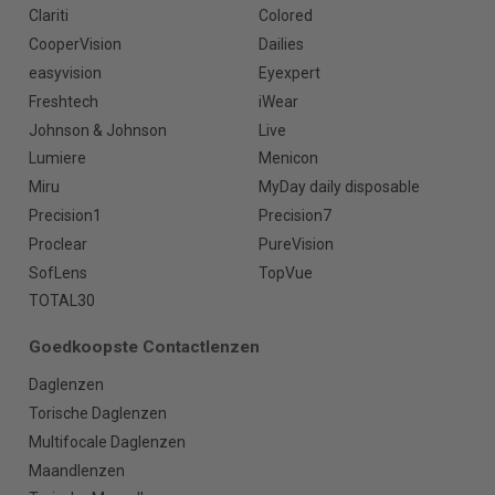
Clariti
Colored
CooperVision
Dailies
easyvision
Eyexpert
Freshtech
iWear
Johnson & Johnson
Live
Lumiere
Menicon
Miru
MyDay daily disposable
Precision1
Precision7
Proclear
PureVision
SofLens
TopVue
TOTAL30
Goedkoopste Contactlenzen
Daglenzen
Torische Daglenzen
Multifocale Daglenzen
Maandlenzen