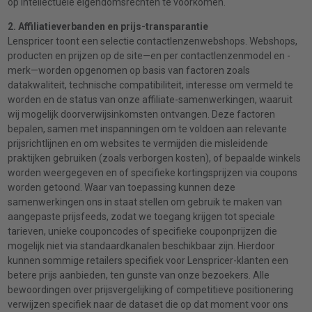
op intellectuele eigendomsrechten te voorkomen.
2. Affiliatieverbanden en prijs-transparantie
Lenspricer toont een selectie contactlenzenwebshops. Webshops,
producten en prijzen op de site—en per contactlenzenmodel en -
merk—worden opgenomen op basis van factoren zoals
datakwaliteit, technische compatibiliteit, interesse om vermeld te
worden en de status van onze affiliate-samenwerkingen, waaruit
wij mogelijk doorverwijsinkomsten ontvangen. Deze factoren
bepalen, samen met inspanningen om te voldoen aan relevante
prijsrichtlijnen en om websites te vermijden die misleidende
praktijken gebruiken (zoals verborgen kosten), of bepaalde winkels
worden weergegeven en of specifieke kortingsprijzen via coupons
worden getoond. Waar van toepassing kunnen deze
samenwerkingen ons in staat stellen om gebruik te maken van
aangepaste prijsfeeds, zodat we toegang krijgen tot speciale
tarieven, unieke couponcodes of specifieke couponprijzen die
mogelijk niet via standaardkanalen beschikbaar zijn. Hierdoor
kunnen sommige retailers specifiek voor Lenspricer-klanten een
betere prijs aanbieden, ten gunste van onze bezoekers. Alle
bewoordingen over prijsvergelijking of competitieve positionering
verwijzen specifiek naar de dataset die op dat moment voor ons