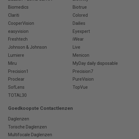
Biomedics
Biotrue
Clariti
Colored
CooperVision
Dailies
easyvision
Eyexpert
Freshtech
iWear
Johnson & Johnson
Live
Lumiere
Menicon
Miru
MyDay daily disposable
Precision1
Precision7
Proclear
PureVision
SofLens
TopVue
TOTAL30
Goedkoopste Contactlenzen
Daglenzen
Torische Daglenzen
Multifocale Daglenzen