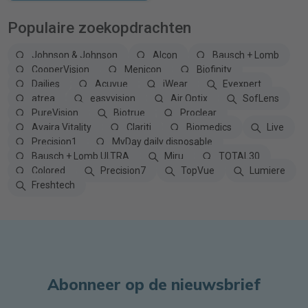
Populaire zoekopdrachten
Johnson & Johnson
Alcon
Bausch + Lomb
CooperVision
Menicon
Biofinity
Dailies
Acuvue
iWear
Eyexpert
atrea
easyvision
Air Optix
SofLens
PureVision
Biotrue
Proclear
Avaira Vitality
Clariti
Biomedics
Live
Precision1
MyDay daily disposable
Bausch + Lomb ULTRA
Miru
TOTAL30
Colored
Precision7
TopVue
Lumiere
Freshtech
Abonneer op de nieuwsbrief