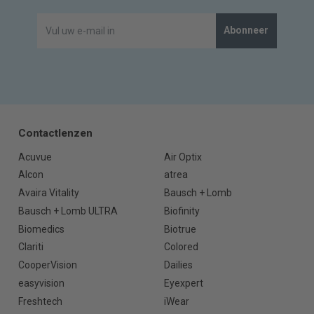
Abonneer
Contactlenzen
Acuvue
Air Optix
Alcon
atrea
Avaira Vitality
Bausch + Lomb
Bausch + Lomb ULTRA
Biofinity
Biomedics
Biotrue
Clariti
Colored
CooperVision
Dailies
easyvision
Eyexpert
Freshtech
iWear