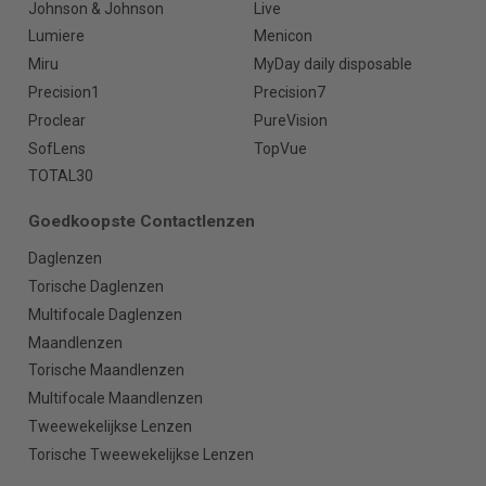
Johnson & Johnson
Live
Lumiere
Menicon
Miru
MyDay daily disposable
Precision1
Precision7
Proclear
PureVision
SofLens
TopVue
TOTAL30
Goedkoopste Contactlenzen
Daglenzen
Torische Daglenzen
Multifocale Daglenzen
Maandlenzen
Torische Maandlenzen
Multifocale Maandlenzen
Tweewekelijkse Lenzen
Torische Tweewekelijkse Lenzen