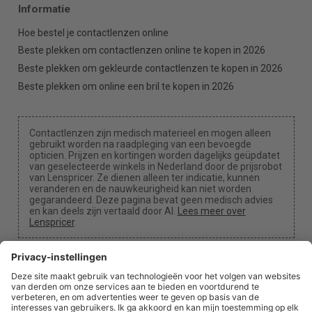
Informatie
Hoe bestel je contactlenzen online
Beste plekken om contactlenzen online te kopen in 2026
Beste plekken om gekleurde contactlenzen te kopen in 2026
Beste plekken om online een bril te kopen in 2026
Contactlenzen zijn medisch materieel en mogen alleen
gebruikt worden na raadpleging van een bevoegde
opticien. Prijzen en kortingen worden dagelijks geüpdatet
van geselecteerde winkels in Nederland door de prijsrobot
van Lenspricer. Ze dienen alleen ter indicatie, kunnen
veranderen en de nauwkeurigheid kan niet worden
gegarandeerd. Deze pagina bevat geen medisch advies
en kan deels zijn vertaald door AI.
Lees meer over
Lenspricer
.
Cookie-instellingen