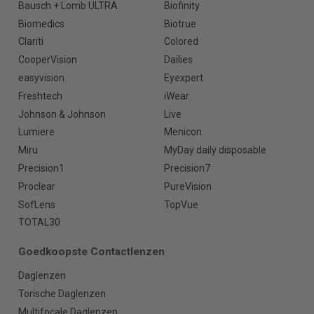
Bausch + Lomb ULTRA
Biofinity
Biomedics
Biotrue
Clariti
Colored
CooperVision
Dailies
easyvision
Eyexpert
Freshtech
iWear
Johnson & Johnson
Live
Lumiere
Menicon
Miru
MyDay daily disposable
Precision1
Precision7
Proclear
PureVision
SofLens
TopVue
TOTAL30
Goedkoopste Contactlenzen
Daglenzen
Torische Daglenzen
Multifocale Daglenzen