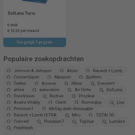
SofLens Toric
6 stuk
€ 13,33 per maand
Vergelijk 7 prijzen
Populaire zoekopdrachten
Johnson & Johnson
Alcon
Bausch + Lomb
CooperVision
Menicon
Biofinity
Dailies
Acuvue
iWear
Eyexpert
atrea
easyvision
Air Optix
SofLens
PureVision
Biotrue
Proclear
Avaira Vitality
Clariti
Biomedics
Live
Precision1
MyDay daily disposable
Bausch + Lomb ULTRA
Miru
TOTAL30
Colored
Precision7
TopVue
Lumiere
Freshtech