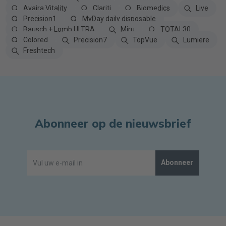
Avaira Vitality
Clariti
Biomedics
Live
Precision1
MyDay daily disposable
Bausch + Lomb ULTRA
Miru
TOTAL30
Colored
Precision7
TopVue
Lumiere
Freshtech
Abonneer op de nieuwsbrief
Abonneer