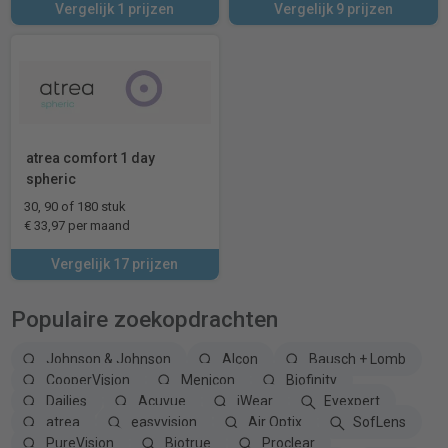
Vergelijk 1 prijzen
Vergelijk 9 prijzen
atrea comfort 1 day
spheric
30, 90 of 180 stuk
€ 33,97 per maand
Vergelijk 17 prijzen
Populaire zoekopdrachten
Johnson & Johnson
Alcon
Bausch + Lomb
CooperVision
Menicon
Biofinity
Dailies
Acuvue
iWear
Eyexpert
atrea
easyvision
Air Optix
SofLens
PureVision
Biotrue
Proclear