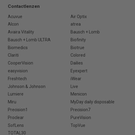
Contactlenzen
Acuvue
Air Optix
Alcon
atrea
Avaira Vitality
Bausch + Lomb
Bausch + Lomb ULTRA
Biofinity
Biomedics
Biotrue
Clariti
Colored
CooperVision
Dailies
easyvision
Eyexpert
Freshtech
iWear
Johnson & Johnson
Live
Lumiere
Menicon
Miru
MyDay daily disposable
Precision1
Precision7
Proclear
PureVision
SofLens
TopVue
TOTAL30