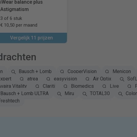
iWear balance plus
Astigmatism
3 of 6 stuk
€ 10,50 per maand
Vergelijk 11 prijzen
drachten
on
Bausch + Lomb
CooperVision
Menicon
xpert
atrea
easyvision
Air Optix
Sof
vaira Vitality
Clariti
Biomedics
Live
Bausch + Lomb ULTRA
Miru
TOTAL30
Colo
Freshtech