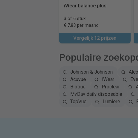
iWear balance plus
3 of 6 stuk
€ 7,83 per maand
Vergelijk 12 prijzen
Populaire zoekop
Johnson & Johnson
Alc
Acuvue
iWear
Eye
Biotrue
Proclear
A
MyDay daily disposable
TopVue
Lumiere