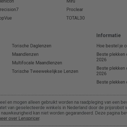
enicon
Miru
recision7
Proclear
opVue
TOTAL30
Informatie
Torische Daglenzen
Hoe bestel je c
Maandlenzen
Beste plekken 
2026
Multifocale Maandlenzen
Beste plekken 
Torische Tweewekelijkse Lenzen
2026
Beste plekken o
eel en mogen alleen gebruikt worden na raadpleging van een bev
tet van geselecteerde winkels in Nederland door de prijsrobot va
de nauwkeurigheid kan niet worden gegarandeerd. Deze pagina b
eer over Lenspricer
.