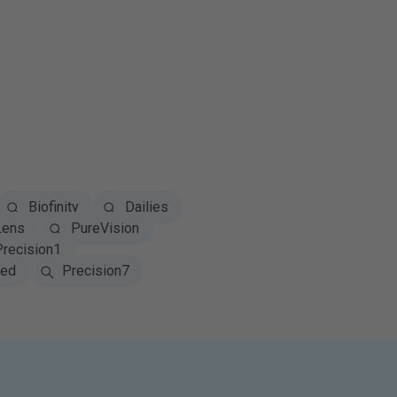
Biofinity
Dailies
Lens
PureVision
Precision1
red
Precision7