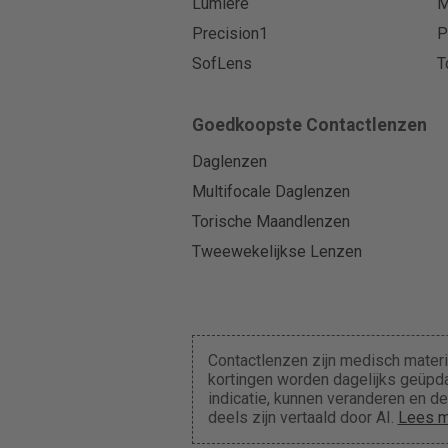
Lumiere
M
Precision1
P
SofLens
T
Goedkoopste Contactlenzen
Daglenzen
Multifocale Daglenzen
Torische Maandlenzen
Tweewekelijkse Lenzen
Contactlenzen zijn medisch materi
kortingen worden dagelijks geüpda
indicatie, kunnen veranderen en 
deels zijn vertaald door AI.
Lees m