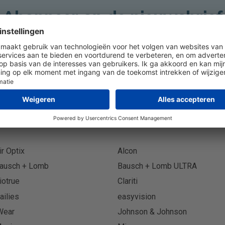
Abonneer op de nieuwsbrief
Abonn
ir Optix
Alcon
ausch + Lomb
Bausch + Lomb ULTRA
iotrue
Clariti
ailies
easyvision
Wear
Johnson & Johnson