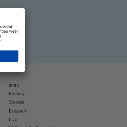
eer
atrea
Biofinity
Colored
Eyexpert
Live