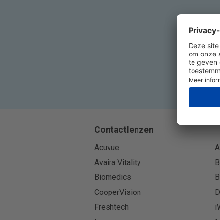
Contactlenzen
Acuvue
A
Avaira Vitality
B
Biomedics
B
CooperVision
D
Freshtech
i