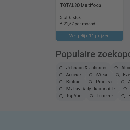
TOTAL30 Multifocal
3 of 6 stuk
€ 21,57 per maand
Vergelijk 11 prijzen
Populaire zoekop
Johnson & Johnson
Alc
Acuvue
iWear
Eye
Biotrue
Proclear
A
MyDay daily disposable
TopVue
Lumiere