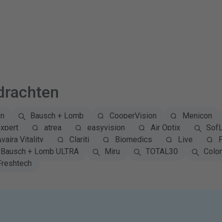
drachten
on
Bausch + Lomb
CooperVision
Menicon
xpert
atrea
easyvision
Air Optix
Sof
vaira Vitality
Clariti
Biomedics
Live
Bausch + Lomb ULTRA
Miru
TOTAL30
Colo
Freshtech