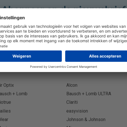
Abonneer op de nieuwsbrief
Abonn
ir Optix
Alcon
ausch + Lomb
Bausch + Lomb ULTRA
iotrue
Clariti
ailies
easyvision
Wear
Johnson & Johnson