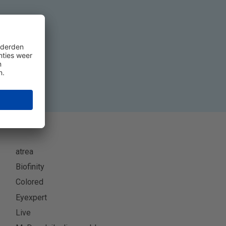
eer
atrea
Biofinity
Colored
Eyexpert
Live