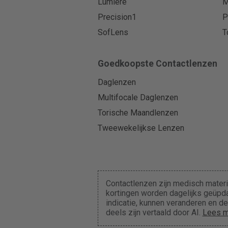
Lumiere
M
Precision1
P
SofLens
T
Goedkoopste Contactlenzen
Daglenzen
Multifocale Daglenzen
Torische Maandlenzen
Tweewekelijkse Lenzen
Contactlenzen zijn medisch materi
kortingen worden dagelijks geüpda
indicatie, kunnen veranderen en 
deels zijn vertaald door AI.
Lees m