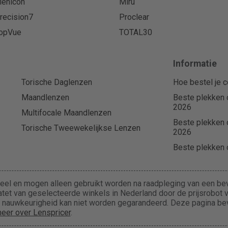
enicon
Miru
recision7
Proclear
opVue
TOTAL30
Informatie
Torische Daglenzen
Hoe bestel je c
Maandlenzen
Beste plekken 
2026
Multifocale Maandlenzen
Beste plekken 
Torische Tweewekelijkse Lenzen
2026
Beste plekken o
eel en mogen alleen gebruikt worden na raadpleging van een bev
tet van geselecteerde winkels in Nederland door de prijsrobot va
de nauwkeurigheid kan niet worden gegarandeerd. Deze pagina b
eer over Lenspricer
.