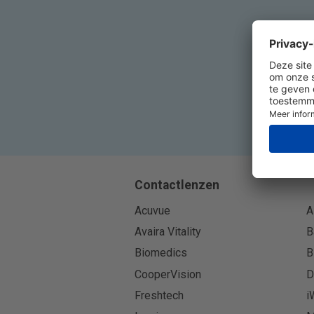
Contactlenzen
Acuvue
A
Avaira Vitality
B
Biomedics
B
CooperVision
D
Freshtech
i