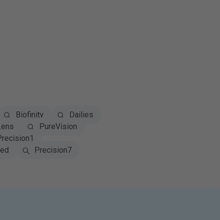
Biofinity
Dailies
Lens
PureVision
Precision1
red
Precision7