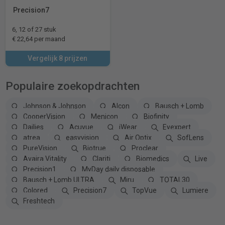
Precision7
6, 12 of 27 stuk
€ 22,64 per maand
Vergelijk 8 prijzen
Populaire zoekopdrachten
Johnson & Johnson
Alcon
Bausch + Lomb
CooperVision
Menicon
Biofinity
Dailies
Acuvue
iWear
Eyexpert
atrea
easyvision
Air Optix
SofLens
PureVision
Biotrue
Proclear
Avaira Vitality
Clariti
Biomedics
Live
Precision1
MyDay daily disposable
Bausch + Lomb ULTRA
Miru
TOTAL30
Colored
Precision7
TopVue
Lumiere
Freshtech