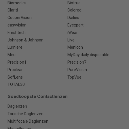
Biomedics
Biotrue
Clariti
Colored
CooperVision
Dailies
easyvision
Eyexpert
Freshtech
iWear
Johnson & Johnson
Live
Lumiere
Menicon
Miru
MyDay daily disposable
Precision1
Precision7
Proclear
PureVision
SofLens
TopVue
TOTAL30
Goedkoopste Contactlenzen
Daglenzen
Torische Daglenzen
Multifocale Daglenzen
Maandlenzen