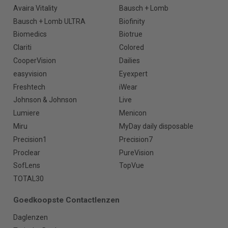
Avaira Vitality
Bausch + Lomb
Bausch + Lomb ULTRA
Biofinity
Biomedics
Biotrue
Clariti
Colored
CooperVision
Dailies
easyvision
Eyexpert
Freshtech
iWear
Johnson & Johnson
Live
Lumiere
Menicon
Miru
MyDay daily disposable
Precision1
Precision7
Proclear
PureVision
SofLens
TopVue
TOTAL30
Goedkoopste Contactlenzen
Daglenzen