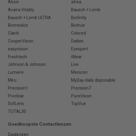
Alcon
atrea
Avaira Vitality
Bausch + Lomb
Bausch + Lomb ULTRA
Biofinity
Biomedics
Biotrue
Clariti
Colored
CooperVision
Dailies
easyvision
Eyexpert
Freshtech
iWear
Johnson & Johnson
Live
Lumiere
Menicon
Miru
MyDay daily disposable
Precision1
Precision7
Proclear
PureVision
SofLens
TopVue
TOTAL30
Goedkoopste Contactlenzen
Daglenzen