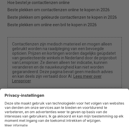
Hoe bestel je contactlenzen online
Beste plekken om contactlenzen online te kopen in 2026
Beste plekken om gekleurde contactlenzen te kopen in 2026
Beste plekken om online een bril te kopen in 2026
Contactlenzen zijn medisch materieel en mogen alleen
gebruikt worden na raadpleging van een bevoegde
opticien. Prijzen en kortingen worden dagelijks geüpdatet
van geselecteerde winkels in Nederland door de prijsrobot
van Lenspricer. Ze dienen alleen ter indicatie, kunnen
veranderen en de nauwkeurigheid kan niet worden
gegarandeerd. Deze pagina bevat geen medisch advies
en kan deels zijn vertaald door AI.
Lees meer over
Lenspricer
.
Cookie-instellingen
We kunnen een commissie ontvangen als je een van