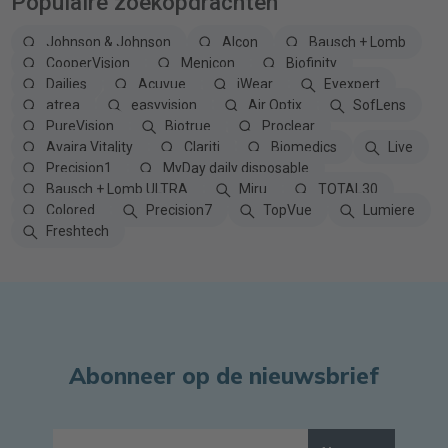
Populaire zoekopdrachten
Johnson & Johnson
Alcon
Bausch + Lomb
CooperVision
Menicon
Biofinity
Dailies
Acuvue
iWear
Eyexpert
atrea
easyvision
Air Optix
SofLens
PureVision
Biotrue
Proclear
Avaira Vitality
Clariti
Biomedics
Live
Precision1
MyDay daily disposable
Bausch + Lomb ULTRA
Miru
TOTAL30
Colored
Precision7
TopVue
Lumiere
Freshtech
Abonneer op de nieuwsbrief