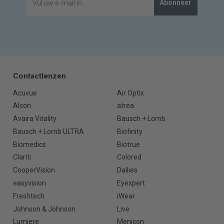
Abonneer
Contactlenzen
Acuvue
Air Optix
Alcon
atrea
Avaira Vitality
Bausch + Lomb
Bausch + Lomb ULTRA
Biofinity
Biomedics
Biotrue
Clariti
Colored
CooperVision
Dailies
easyvision
Eyexpert
Freshtech
iWear
Johnson & Johnson
Live
Lumiere
Menicon