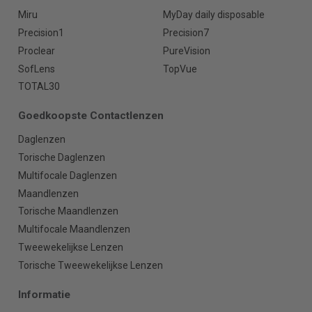
Miru
MyDay daily disposable
Precision1
Precision7
Proclear
PureVision
SofLens
TopVue
TOTAL30
Goedkoopste Contactlenzen
Daglenzen
Torische Daglenzen
Multifocale Daglenzen
Maandlenzen
Torische Maandlenzen
Multifocale Maandlenzen
Tweewekelijkse Lenzen
Torische Tweewekelijkse Lenzen
Informatie