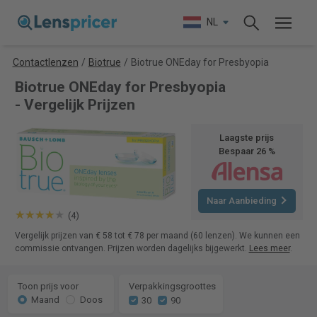
NL
Contactlenzen
/
Biotrue
/
Biotrue ONEday for Presbyopia
Biotrue ONEday for Presbyopia
- Vergelijk Prijzen
Laagste prijs
Bespaar 26 %
Naar Aanbieding
(4)
Vergelijk prijzen van € 58 tot € 78 per maand (60 lenzen). We kunnen een
commissie ontvangen. Prijzen worden dagelijks bijgewerkt.
Lees meer
.
Toon prijs voor
Verpakkingsgroottes
Maand
Doos
30
90