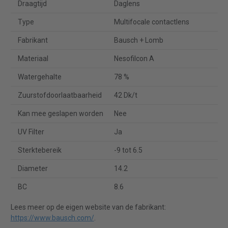
Draagtijd
Daglens
Type
Multifocale contactlens
Fabrikant
Bausch + Lomb
Materiaal
Nesofilcon A
Watergehalte
78 %
Zuurstofdoorlaatbaarheid
42 Dk/t
Kan mee geslapen worden
Nee
UV Filter
Ja
Sterktebereik
-9 tot 6.5
Diameter
14.2
BC
8.6
Lees meer op de eigen website van de fabrikant:
https://www.bausch.com/
.