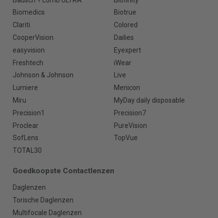
Biomedics
Biotrue
Clariti
Colored
CooperVision
Dailies
easyvision
Eyexpert
Freshtech
iWear
Johnson & Johnson
Live
Lumiere
Menicon
Miru
MyDay daily disposable
Precision1
Precision7
Proclear
PureVision
SofLens
TopVue
TOTAL30
Goedkoopste Contactlenzen
Daglenzen
Torische Daglenzen
Multifocale Daglenzen