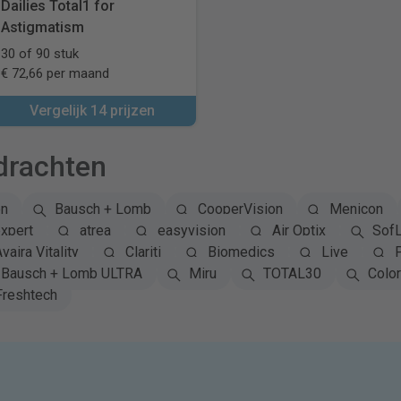
Dailies Total1 for
Astigmatism
30 of 90 stuk
€ 72,66 per maand
Vergelijk 14 prijzen
drachten
on
Bausch + Lomb
CooperVision
Menicon
xpert
atrea
easyvision
Air Optix
Sof
vaira Vitality
Clariti
Biomedics
Live
Bausch + Lomb ULTRA
Miru
TOTAL30
Colo
Freshtech