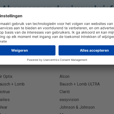
Abonneer op de nieuwsbrief
Abonn
ir Optix
Alcon
ausch + Lomb
Bausch + Lomb ULTRA
iotrue
Clariti
ailies
easyvision
Wear
Johnson & Johnson