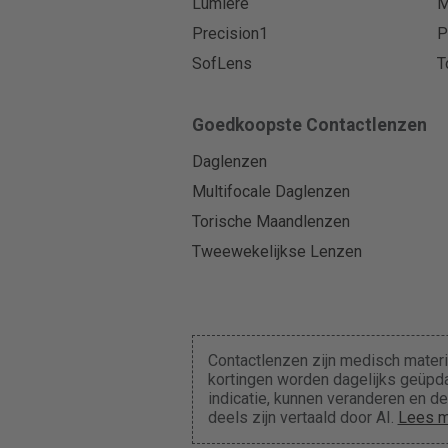
Lumiere
M
Precision1
P
SofLens
T
Goedkoopste Contactlenzen
Daglenzen
Multifocale Daglenzen
Torische Maandlenzen
Tweewekelijkse Lenzen
Contactlenzen zijn medisch materi
kortingen worden dagelijks geüpda
indicatie, kunnen veranderen en 
deels zijn vertaald door AI.
Lees m