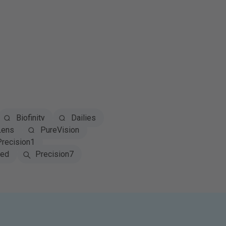
Biofinity
Dailies
Lens
PureVision
Precision1
red
Precision7