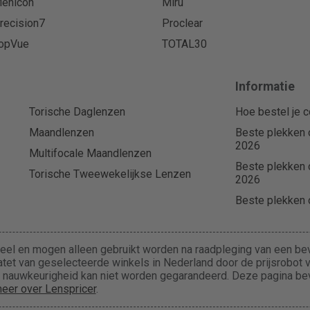
enicon
Miru
recision7
Proclear
opVue
TOTAL30
Informatie
Torische Daglenzen
Hoe bestel je c
Maandlenzen
Beste plekken 
2026
Multifocale Maandlenzen
Beste plekken 
Torische Tweewekelijkse Lenzen
2026
Beste plekken o
eel en mogen alleen gebruikt worden na raadpleging van een bev
tet van geselecteerde winkels in Nederland door de prijsrobot va
de nauwkeurigheid kan niet worden gegarandeerd. Deze pagina b
eer over Lenspricer
.