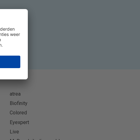
eer
atrea
Biofinity
Colored
Eyexpert
Live