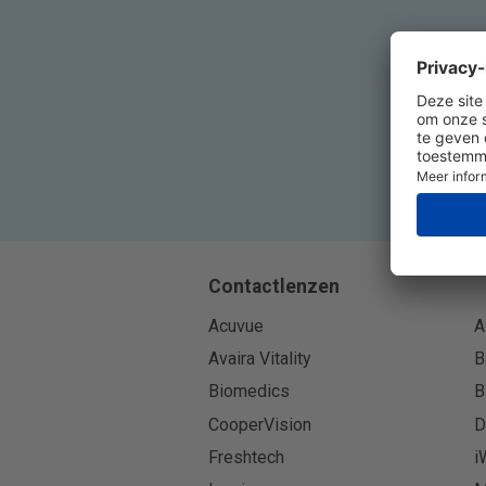
Contactlenzen
Acuvue
A
Avaira Vitality
B
Biomedics
B
CooperVision
D
Freshtech
i