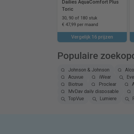
Dailies AquaComfort Plus
Toric
30, 90 of 180 stuk
€ 47,99 per maand
Vergelijk 16 prijzen
Populaire zoekop
Johnson & Johnson
Alc
Acuvue
iWear
Eye
Biotrue
Proclear
A
MyDay daily disposable
TopVue
Lumiere