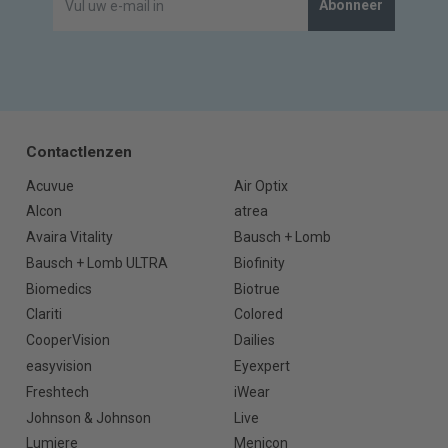
Abonneer
Contactlenzen
Acuvue
Air Optix
Alcon
atrea
Avaira Vitality
Bausch + Lomb
Bausch + Lomb ULTRA
Biofinity
Biomedics
Biotrue
Clariti
Colored
CooperVision
Dailies
easyvision
Eyexpert
Freshtech
iWear
Johnson & Johnson
Live
Lumiere
Menicon