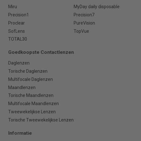
Miru
MyDay daily disposable
Precision1
Precision7
Proclear
PureVision
SofLens
TopVue
TOTAL30
Goedkoopste Contactlenzen
Daglenzen
Torische Daglenzen
Multifocale Daglenzen
Maandlenzen
Torische Maandlenzen
Multifocale Maandlenzen
Tweewekelijkse Lenzen
Torische Tweewekelijkse Lenzen
Informatie