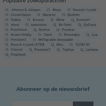
Populaire zoekopdrachten
Johnson & Johnson
Alcon
Bausch + Lomb
CooperVision
Menicon
Biofinity
Dailies
Acuvue
iWear
Eyexpert
atrea
easyvision
Air Optix
SofLens
PureVision
Biotrue
Proclear
Avaira Vitality
Clariti
Biomedics
Live
Precision1
MyDay daily disposable
Bausch + Lomb ULTRA
Miru
TOTAL30
Colored
Precision7
TopVue
Lumiere
Freshtech
Abonneer op de nieuwsbrief