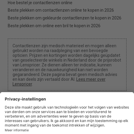
Hoe bestel je contactlenzen online
Beste plekken om contactlenzen online te kopen in 2026
Beste plekken om gekleurde contactlenzen te kopen in 2026
Beste plekken om online een bril te kopen in 2026
Contactlenzen zijn medisch materieel en mogen alleen
gebruikt worden na raadpleging van een bevoegde
opticien. Prijzen en kortingen worden dagelijks geüpdatet
van geselecteerde winkels in Nederland door de prijsrobot
van Lenspricer. Ze dienen alleen ter indicatie, kunnen
veranderen en de nauwkeurigheid kan niet worden
gegarandeerd. Deze pagina bevat geen medisch advies
en kan deels zijn vertaald door AI.
Lees meer over
Lenspricer
.
Cookie-instellingen
We kunnen een commissie ontvangen als je een van