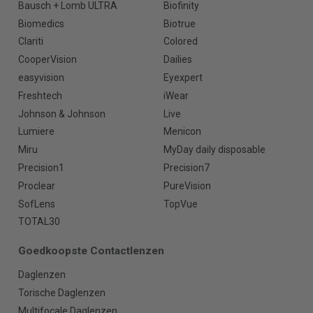
Bausch + Lomb ULTRA
Biofinity
Biomedics
Biotrue
Clariti
Colored
CooperVision
Dailies
easyvision
Eyexpert
Freshtech
iWear
Johnson & Johnson
Live
Lumiere
Menicon
Miru
MyDay daily disposable
Precision1
Precision7
Proclear
PureVision
SofLens
TopVue
TOTAL30
Goedkoopste Contactlenzen
Daglenzen
Torische Daglenzen
Multifocale Daglenzen