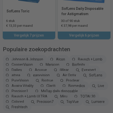
SofLens Daily Disposable
SofLens Toric
for Astigmatism
6 stuk
30 of 90 stuk
€ 13,33 per maand
€ 37,98 per maand
Vergelijk 7 prijzen
Vergelijk 6 prijzen
Populaire zoekopdrachten
Johnson & Johnson
Alcon
Bausch + Lomb
CooperVision
Menicon
Biofinity
Dailies
Acuvue
iWear
Eyexpert
atrea
easyvision
Air Optix
SofLens
PureVision
Biotrue
Proclear
Avaira Vitality
Clariti
Biomedics
Live
Precision1
MyDay daily disposable
Bausch + Lomb ULTRA
Miru
TOTAL30
Colored
Precision7
TopVue
Lumiere
Freshtech