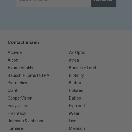
Contactlenzen
Acuvue
Air Optix
Alcon
atrea
Avaira Vitality
Bausch + Lomb
Bausch + Lomb ULTRA
Biofinity
Biomedics
Biotrue
Clariti
Colored
CooperVision
Dailies
easyvision
Eyexpert
Freshtech
iWear
Johnson & Johnson
Live
Lumiere
Menicon