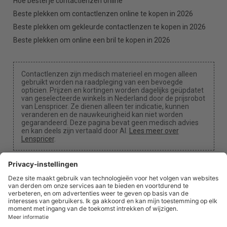
Hoe bestel je contactlenzen online
Beste plekken om contactlenzen online te kopen in 2026
Beste plekken om gekleurde contactlenzen te kopen in 2026
Beste plekken om online een bril te kopen in 2026
Contactlenzen zijn medisch materieel en mogen alleen
gebruikt worden na raadpleging van een bevoegde
opticien. Prijzen en kortingen worden dagelijks geüpdatet
van geselecteerde winkels in Nederland door de prijsrobot
van Lenspricer. Ze dienen alleen ter indicatie, kunnen
veranderen en de nauwkeurigheid kan niet worden
gegarandeerd. Deze pagina bevat geen medisch advies
en kan deels zijn vertaald door AI.
Lees meer over
Lenspricer
.
Cookie-instellingen
We kunnen een commissie ontvangen als je een van