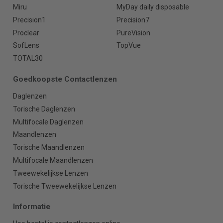
Miru
MyDay daily disposable
Precision1
Precision7
Proclear
PureVision
SofLens
TopVue
TOTAL30
Goedkoopste Contactlenzen
Daglenzen
Torische Daglenzen
Multifocale Daglenzen
Maandlenzen
Torische Maandlenzen
Multifocale Maandlenzen
Tweewekelijkse Lenzen
Torische Tweewekelijkse Lenzen
Informatie