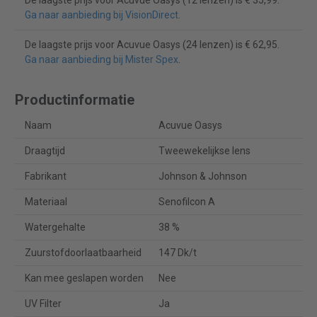
De laagste prijs voor Acuvue Oasys (12 lenzen) is € 35,99.
Ga naar aanbieding bij VisionDirect
.
De laagste prijs voor Acuvue Oasys (24 lenzen) is € 62,95.
Ga naar aanbieding bij Mister Spex
.
Productinformatie
Naam
Acuvue Oasys
Draagtijd
Tweewekelijkse lens
Fabrikant
Johnson & Johnson
Materiaal
Senofilcon A
Watergehalte
38 %
Zuurstofdoorlaatbaarheid
147 Dk/t
Kan mee geslapen worden
Nee
UV Filter
Ja