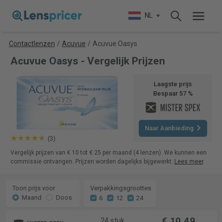
NL
Contactlenzen
/
Acuvue
/
Acuvue Oasys
Acuvue Oasys - Vergelijk Prijzen
Laagste prijs
Bespaar 57 %
Naar Aanbieding
(3)
Vergelijk prijzen van € 10 tot € 25 per maand (4 lenzen). We kunnen een
commissie ontvangen. Prijzen worden dagelijks bijgewerkt.
Lees meer
.
Toon prijs voor
Verpakkingsgroottes
Maand
Doos
6
12
24
€ 10,49
24 stuk