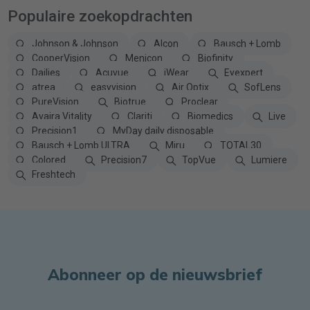
Populaire zoekopdrachten
Johnson & Johnson
Alcon
Bausch + Lomb
CooperVision
Menicon
Biofinity
Dailies
Acuvue
iWear
Eyexpert
atrea
easyvision
Air Optix
SofLens
PureVision
Biotrue
Proclear
Avaira Vitality
Clariti
Biomedics
Live
Precision1
MyDay daily disposable
Bausch + Lomb ULTRA
Miru
TOTAL30
Colored
Precision7
TopVue
Lumiere
Freshtech
Abonneer op de nieuwsbrief