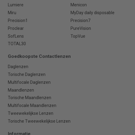
Lumiere
Menicon
Miru
MyDay daily disposable
Precision1
Precision7
Proclear
PureVision
SofLens
TopVue
TOTAL30
Goedkoopste Contactlenzen
Daglenzen
Torische Daglenzen
Multifocale Daglenzen
Maandlenzen
Torische Maandlenzen
Multifocale Maandlenzen
Tweewekelijkse Lenzen
Torische Tweewekelijkse Lenzen
Informatie