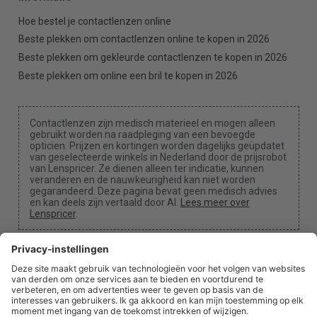
Hoe bestel je contactlenzen online
Beste plekken om contactlenzen online te kopen in 2026
Beste plekken om gekleurde contactlenzen te kopen in 2026
Beste plekken om online een bril te kopen in 2026
Contactlenzen zijn medisch materieel en mogen alleen
gebruikt worden na raadpleging van een bevoegde
opticien. Prijzen en kortingen worden dagelijks geüpdatet
van geselecteerde winkels in Nederland door de prijsrobot
van Lenspricer. Ze dienen alleen ter indicatie, kunnen
veranderen en de nauwkeurigheid kan niet worden
gegarandeerd. Deze pagina bevat geen medisch advies
en kan deels zijn vertaald door AI.
Lees meer over
Lenspricer
.
Cookie-instellingen