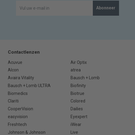
Abonneer
Contactlenzen
Acuvue
Air Optix
Alcon
atrea
Avaira Vitality
Bausch + Lomb
Bausch + Lomb ULTRA
Biofinity
Biomedics
Biotrue
Clariti
Colored
CooperVision
Dailies
easyvision
Eyexpert
Freshtech
iWear
Johnson & Johnson
Live