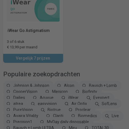
iWear Go Astigmatism
3 of 6 stuk
€ 13,99 per maand
Vergelijk 7 prijzen
Populaire zoekopdrachten
Johnson & Johnson
Alcon
Bausch + Lomb
CooperVision
Menicon
Biofinity
Dailies
Acuvue
iWear
Eyexpert
atrea
easyvision
Air Optix
SofLens
PureVision
Biotrue
Proclear
Avaira Vitality
Clariti
Biomedics
Live
Precision1
MyDay daily disposable
Bausch + Lomb ULTRA
Miru
TOTAL30