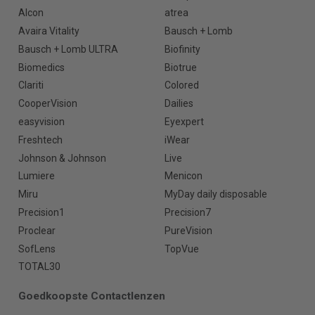
Alcon
atrea
Avaira Vitality
Bausch + Lomb
Bausch + Lomb ULTRA
Biofinity
Biomedics
Biotrue
Clariti
Colored
CooperVision
Dailies
easyvision
Eyexpert
Freshtech
iWear
Johnson & Johnson
Live
Lumiere
Menicon
Miru
MyDay daily disposable
Precision1
Precision7
Proclear
PureVision
SofLens
TopVue
TOTAL30
Goedkoopste Contactlenzen