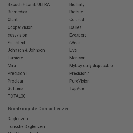
Bausch + Lomb ULTRA
Biofinity
Biomedics
Biotrue
Clariti
Colored
CooperVision
Dailies
easyvision
Eyexpert
Freshtech
iWear
Johnson & Johnson
Live
Lumiere
Menicon
Miru
MyDay daily disposable
Precision1
Precision7
Proclear
PureVision
SofLens
TopVue
TOTAL30
Goedkoopste Contactlenzen
Daglenzen
Torische Daglenzen