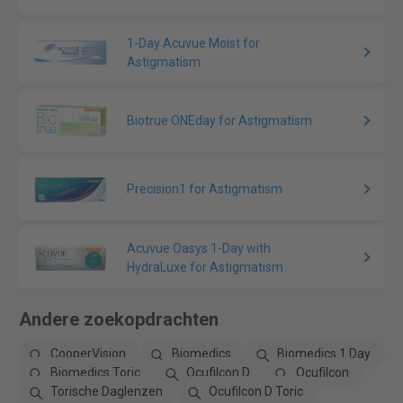
1-Day Acuvue Moist for
Astigmatism
Biotrue ONEday for Astigmatism
Precision1 for Astigmatism
Acuvue Oasys 1-Day with
HydraLuxe for Astigmatism
Andere zoekopdrachten
CooperVision
Biomedics
Biomedics 1 Day
Biomedics Toric
Ocufilcon D
Ocufilcon
Torische Daglenzen
Ocufilcon D Toric