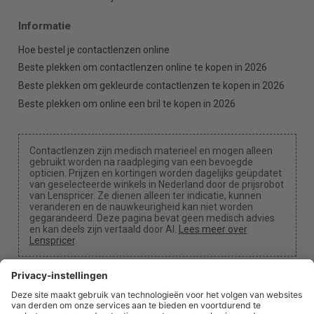
Informatie
Hoe bestel je contactlenzen online
Beste plekken om contactlenzen online te kopen in 2026
Beste plekken om gekleurde contactlenzen te kopen in 2026
Beste plekken om online een bril te kopen in 2026
Contactlenzen zijn medisch materieel en mogen alleen
gebruikt worden na raadpleging van een bevoegde
opticien. Prijzen en kortingen worden dagelijks geüpdatet
van geselecteerde winkels in Nederland door de prijsrobot
van Lenspricer. Ze dienen alleen ter indicatie, kunnen
veranderen en de nauwkeurigheid kan niet worden
gegarandeerd. Deze pagina bevat geen medisch advies
en kan deels zijn vertaald door AI.
Lees meer over
Lenspricer
.