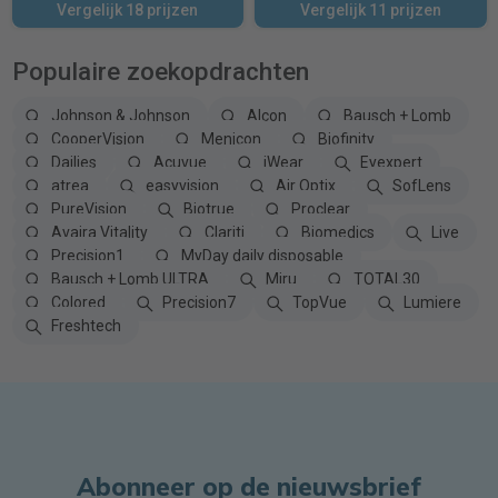
Vergelijk 18 prijzen
Vergelijk 11 prijzen
Populaire zoekopdrachten
Johnson & Johnson
Alcon
Bausch + Lomb
CooperVision
Menicon
Biofinity
Dailies
Acuvue
iWear
Eyexpert
atrea
easyvision
Air Optix
SofLens
PureVision
Biotrue
Proclear
Avaira Vitality
Clariti
Biomedics
Live
Precision1
MyDay daily disposable
Bausch + Lomb ULTRA
Miru
TOTAL30
Colored
Precision7
TopVue
Lumiere
Freshtech
Abonneer op de nieuwsbrief