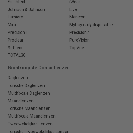
Freshtech
iWear
Johnson & Johnson
Live
Lumiere
Menicon
Miru
MyDay daily disposable
Precision1
Precision7
Proclear
PureVision
SofLens
TopVue
TOTAL30
Goedkoopste Contactlenzen
Daglenzen
Torische Daglenzen
Multifocale Daglenzen
Maandlenzen
Torische Maandlenzen
Multifocale Maandlenzen
Tweewekelijkse Lenzen
Torische Tweewekelijkse Lenzen