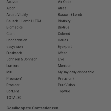
Acuvue
Air Optix
Alcon
atrea
Avaira Vitality
Bausch + Lomb
Bausch + Lomb ULTRA
Biofinity
Biomedics
Biotrue
Clariti
Colored
CooperVision
Dailies
easyvision
Eyexpert
Freshtech
iWear
Johnson & Johnson
Live
Lumiere
Menicon
Miru
MyDay daily disposable
Precision1
Precision7
Proclear
PureVision
SofLens
TopVue
TOTAL30
Goedkoopste Contactlenzen