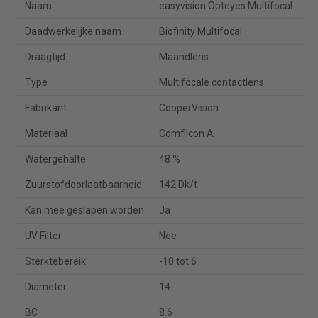
Naam
easyvision Opteyes Multifocal
Daadwerkelijke naam
Biofinity Multifocal
Draagtijd
Maandlens
Type
Multifocale contactlens
Fabrikant
CooperVision
Materiaal
Comfilcon A
Watergehalte
48 %
Zuurstofdoorlaatbaarheid
142 Dk/t
Kan mee geslapen worden
Ja
UV Filter
Nee
Sterktebereik
-10 tot 6
Diameter
14
BC
8.6