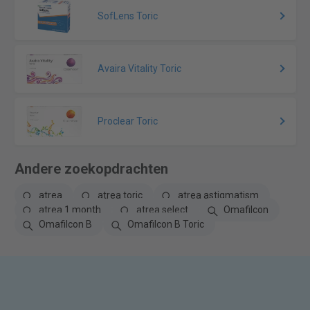
SofLens Toric
Avaira Vitality Toric
Proclear Toric
Andere zoekopdrachten
atrea
atrea toric
atrea astigmatism
atrea 1 month
atrea select
Omafilcon
Omafilcon B
Omafilcon B Toric