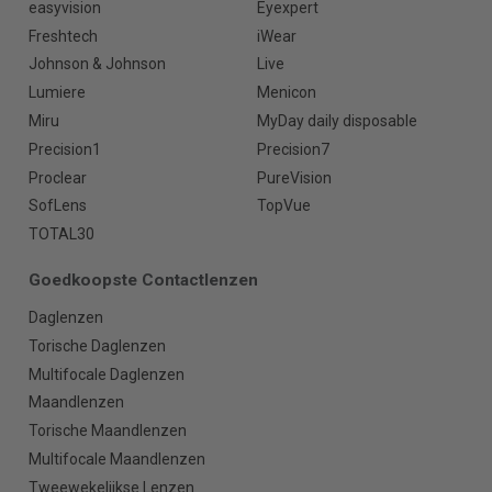
easyvision
Eyexpert
Freshtech
iWear
Johnson & Johnson
Live
Lumiere
Menicon
Miru
MyDay daily disposable
Precision1
Precision7
Proclear
PureVision
SofLens
TopVue
TOTAL30
Goedkoopste Contactlenzen
Daglenzen
Torische Daglenzen
Multifocale Daglenzen
Maandlenzen
Torische Maandlenzen
Multifocale Maandlenzen
Tweewekelijkse Lenzen