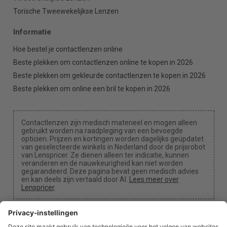
Torische Tweewekelijkse Lenzen
Informatie
Hoe bestel je contactlenzen online
Beste plekken om contactlenzen online te kopen in 2026
Beste plekken om gekleurde contactlenzen te kopen in 2026
Beste plekken om online een bril te kopen in 2026
Contactlenzen zijn medisch materieel en mogen alleen
gebruikt worden na raadpleging van een bevoegde
opticien. Prijzen en kortingen worden dagelijks geüpdatet
van geselecteerde winkels in Nederland door de prijsrobot
van Lenspricer. Ze dienen alleen ter indicatie, kunnen
veranderen en de nauwkeurigheid kan niet worden
gegarandeerd. Deze pagina bevat geen medisch advies
en kan deels zijn vertaald door AI.
Lees meer over
Lenspricer
.