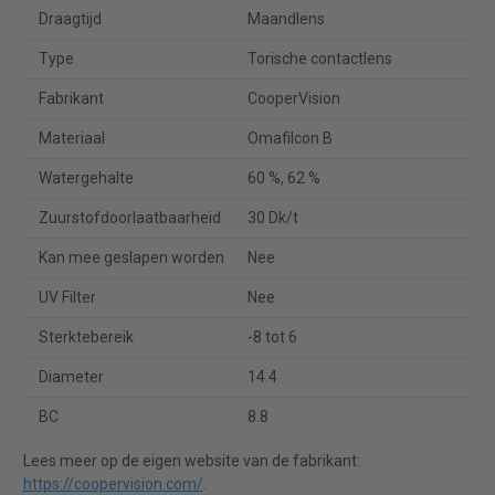
Draagtijd
Maandlens
Type
Torische contactlens
Fabrikant
CooperVision
Materiaal
Omafilcon B
Watergehalte
60 %, 62 %
Zuurstofdoorlaatbaarheid
30 Dk/t
Kan mee geslapen worden
Nee
UV Filter
Nee
Sterktebereik
-8 tot 6
Diameter
14.4
BC
8.8
Lees meer op de eigen website van de fabrikant:
https://coopervision.com/
.