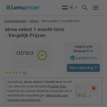
NL
Contactlenzen
/
atrea
/
atrea select 1 month toric
atrea select 1 month toric
- Vergelijk Prijzen
Laagste prijs
Bespaar 57 %
Naar Aanbieding
(2)
Opmerking:
atrea select 1 month toric
wordt
ook verkocht onder de naam
Proclear Toric
,
maar het zijn precies dezelfde contactlenzen in
verschillende verpakkingen.
Meer lezen over
opticiens contactlenzen.