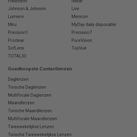
Freshtech
iWear
Johnson & Johnson
Live
Lumiere
Menicon
Miru
MyDay daily disposable
Precision1
Precision7
Proclear
PureVision
SofLens
TopVue
TOTAL30
Goedkoopste Contactlenzen
Daglenzen
Torische Daglenzen
Multifocale Daglenzen
Maandlenzen
Torische Maandlenzen
Multifocale Maandlenzen
Tweewekelijkse Lenzen
Torische Tweewekelijkse Lenzen