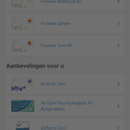
Proclear Multifocal XR
Proclear Sphere
Proclear Toric XR
Aanbevelingen voor u
Biofinity Toric
Air Optix Plus Hydraglyde for
Astigmatism
SofLens Toric