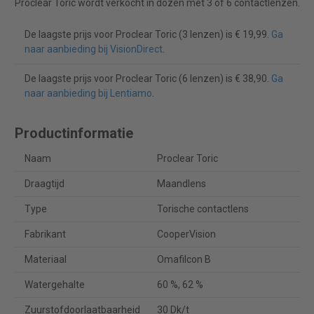
Proclear Toric wordt verkocht in dozen met 3 of 6 contactlenzen.
De laagste prijs voor Proclear Toric (3 lenzen) is € 19,99.
Ga
naar aanbieding bij VisionDirect
.
De laagste prijs voor Proclear Toric (6 lenzen) is € 38,90.
Ga
naar aanbieding bij Lentiamo
.
Productinformatie
Naam
Proclear Toric
Draagtijd
Maandlens
Type
Torische contactlens
Fabrikant
CooperVision
Materiaal
Omafilcon B
Watergehalte
60 %, 62 %
Zuurstofdoorlaatbaarheid
30 Dk/t