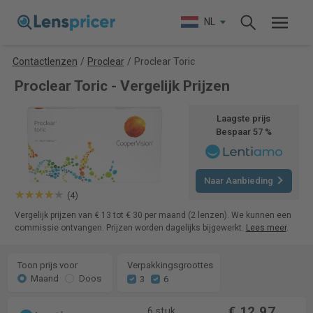
NL
Contactlenzen
/
Proclear
/
Proclear Toric
Proclear Toric - Vergelijk Prijzen
Laagste prijs
Bespaar 57 %
Naar Aanbieding
(4)
Vergelijk prijzen van € 13 tot € 30 per maand (2 lenzen). We kunnen een
commissie ontvangen. Prijzen worden dagelijks bijgewerkt.
Lees meer
.
Toon prijs voor
Verpakkingsgroottes
Maand
Doos
3
6
€ 12,97
6 stuk