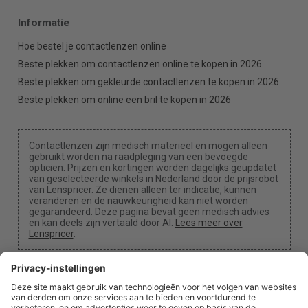
Informatie
Hoe bestel je contactlenzen online
Beste plekken om contactlenzen online te kopen in 2026
Beste plekken om gekleurde contactlenzen te kopen in 2026
Beste plekken om online een bril te kopen in 2026
Contactlenzen zijn medisch materieel en mogen alleen
gebruikt worden na raadpleging van een bevoegde
opticien. Prijzen en kortingen worden dagelijks geüpdatet
van geselecteerde winkels in Nederland door de prijsrobot
van Lenspricer. Ze dienen alleen ter indicatie, kunnen
veranderen en de nauwkeurigheid kan niet worden
gegarandeerd. Deze pagina bevat geen medisch advies
en kan deels zijn vertaald door AI.
Lees meer over
Lenspricer
.