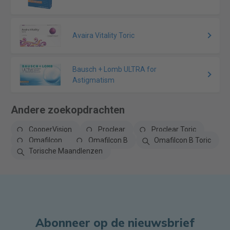
Avaira Vitality Toric
Bausch + Lomb ULTRA for
Astigmatism
Andere zoekopdrachten
CooperVision
Proclear
Proclear Toric
Omafilcon
Omafilcon B
Omafilcon B Toric
Torische Maandlenzen
Abonneer op de nieuwsbrief