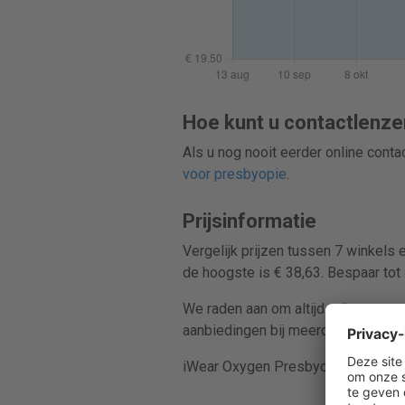
Hoe kunt u contactlenze
Als u nog nooit eerder online cont
voor presbyopie
.
Prijsinformatie
Vergelijk prijzen tussen 7 winkels 
de hoogste is € 38,63. Bespaar tot
We raden aan om altijd prijzen te v
aanbiedingen bij meerdere retailers
iWear Oxygen Presbyopia wordt ver