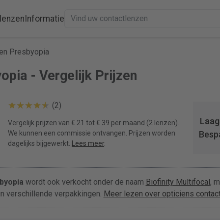
lenzen
Informatie
en Presbyopia
pia - Vergelijk Prijzen
(2)
Laags
Vergelijk prijzen van € 21 tot € 39 per maand (2 lenzen).
We kunnen een commissie ontvangen. Prijzen worden
Besp
dagelijks bijgewerkt.
Lees meer
.
byopia
wordt ook verkocht onder de naam
Biofinity Multifocal
, m
in verschillende verpakkingen.
Meer lezen over opticiens contac