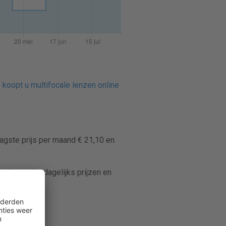
 koopt u multifocale lenzen online
aagste prijs per maand € 21,10 en
ricer volgt dagelijks prijzen en
ctlenzen.