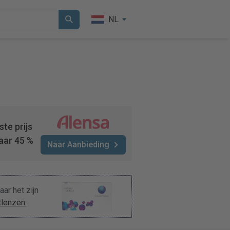
NL
te prijs
aar 45 %
Naar Aanbieding
aar het zijn
tlenzen.