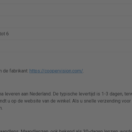
tot 6
 de fabrikant:
https://coopervision.com/
.
a leveren aan Nederland. De typische levertijd is 1-3 dagen, te
indt u op de website van de winkel. Als u snelle verzending voor 
n.
andlens. Maandlenzen, ook bekend als 30-dagen lenzen, worden