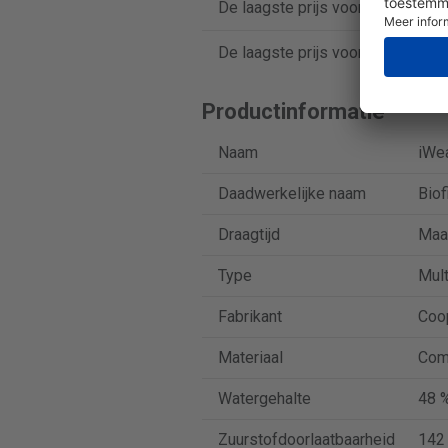
De laagste prijs voor iWear Oxyg
De laagste prijs voor iWear Oxyg
Productinformatie
Naam
iWe
Daadwerkelijke naam
Biof
Draagtijd
Maa
Type
Mult
Fabrikant
Coo
Materiaal
Com
Watergehalte
48 
Zuurstofdoorlaatbaarheid
142