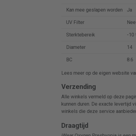
Kan mee geslapen worden
Ja
UV Filter
Nee
Sterktebereik
-10 
Diameter
14
BC
8.6
Lees meer op de eigen website van
Verzending
Alle winkels vermeld op deze pagin
kunnen duren. De exacte levertijd v
winkels die deze service aanbiede
Draagtijd
iWear Oxygen Presbyopia is een ma