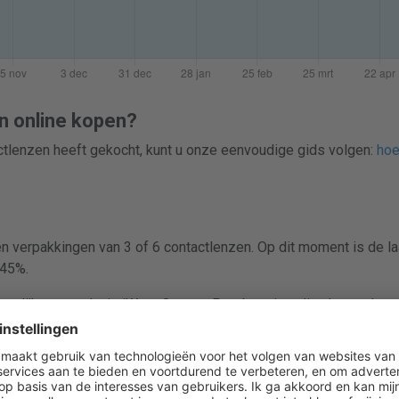
n online kopen?
actlenzen heeft gekocht, kunt u onze eenvoudige gids volgen:
hoe
en verpakkingen van 3 of 6 contactlenzen. Op dit moment is de l
 45%.
ergelijken voordat je iWear Oxygen Presbyopia online koopt. Lensp
, zodat je eenvoudig scherpe prijzen vindt en bespaart op conta
kocht in dozen met 3 of 6 contactlenzen.