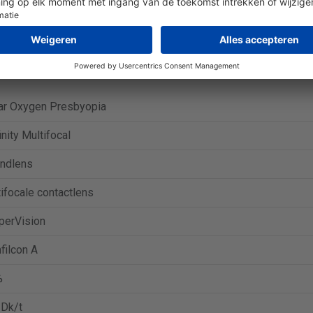
en Presbyopia (3 lenzen) is € 32,89.
Ga naar aanbieding bij Alen
en Presbyopia (6 lenzen) is € 63,29.
Ga naar aanbieding bij Alen
ar Oxygen Presbyopia
inity Multifocal
ndlens
ifocale contactlens
perVision
filcon A
%
 Dk/t