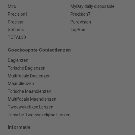
Miru
MyDay daily disposable
Precision1
Precision7
Proclear
PureVision
SofLens
TopVue
TOTAL30
Goedkoopste Contactlenzen
Daglenzen
Torische Daglenzen
Multifocale Daglenzen
Maandlenzen
Torische Maandlenzen
Multifocale Maandlenzen
Tweewekelijkse Lenzen
Torische Tweewekelijkse Lenzen
Informatie