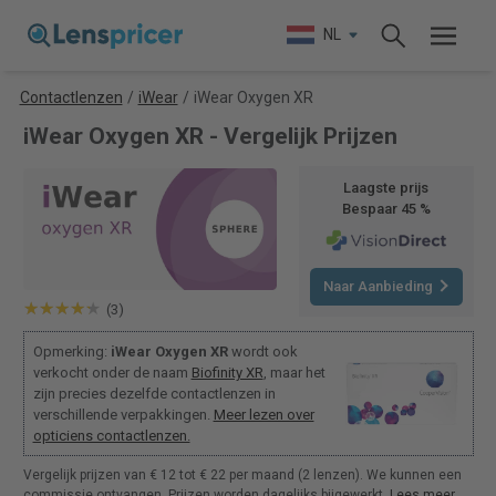
NL
Contactlenzen
/
iWear
/
iWear Oxygen XR
iWear Oxygen XR - Vergelijk Prijzen
Laagste prijs
Bespaar 45 %
Naar Aanbieding
(3)
Opmerking:
iWear Oxygen XR
wordt ook
verkocht onder de naam
Biofinity XR
, maar het
zijn precies dezelfde contactlenzen in
verschillende verpakkingen.
Meer lezen over
opticiens contactlenzen.
Vergelijk prijzen van € 12 tot € 22 per maand (2 lenzen). We kunnen een
commissie ontvangen. Prijzen worden dagelijks bijgewerkt.
Lees meer
.