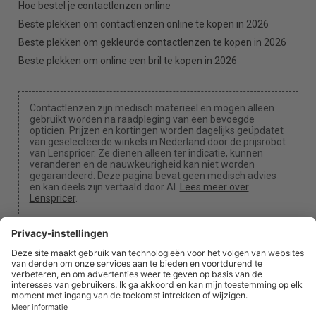
Hoe bestel je contactlenzen online
Beste plekken om contactlenzen online te kopen in 2026
Beste plekken om gekleurde contactlenzen te kopen in 2026
Beste plekken om online een bril te kopen in 2026
Contactlenzen zijn medisch materieel en mogen alleen
gebruikt worden na raadpleging van een bevoegde
opticien. Prijzen en kortingen worden dagelijks geüpdatet
van geselecteerde winkels in Nederland door de prijsrobot
van Lenspricer. Ze dienen alleen ter indicatie, kunnen
veranderen en de nauwkeurigheid kan niet worden
gegarandeerd. Deze pagina bevat geen medisch advies
en kan deels zijn vertaald door AI.
Lees meer over
Lenspricer
.
Cookie-instellingen
We kunnen een commissie ontvangen als je een van