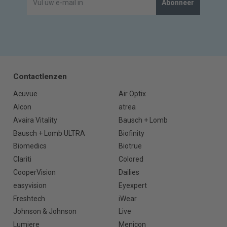
Abonneer
Contactlenzen
Acuvue
Air Optix
Alcon
atrea
Avaira Vitality
Bausch + Lomb
Bausch + Lomb ULTRA
Biofinity
Biomedics
Biotrue
Clariti
Colored
CooperVision
Dailies
easyvision
Eyexpert
Freshtech
iWear
Johnson & Johnson
Live
Lumiere
Menicon