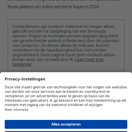
Beste plekken om online een bril te kopen in 2026
Contactlenzen zijn medisch materieel en mogen alleen
gebruikt worden na raadpleging van een bevoegde
opticien. Prijzen en kortingen worden dagelijks geüpdatet
van geselecteerde winkels in Nederland door de prijsrobot
van Lenspricer. Ze dienen alleen ter indicatie, kunnen
veranderen en de nauwkeurigheid kan niet worden
gegarandeerd. Deze pagina bevat geen medisch advies
en kan deels zijn vertaald door AI.
Lees meer over
Lenspricer
.
Cookie-instellingen
We kunnen een commissie ontvangen als je een van
onze links gebruikt om een aankoop te doen.
Over
Nieuws
Informatie
Privacy
Juridisch
info@lenspricer.nl