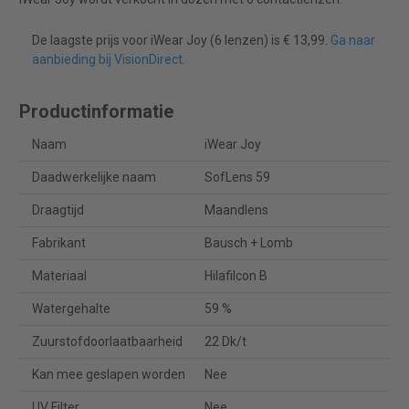
De laagste prijs voor iWear Joy (6 lenzen) is € 13,99.
Ga naar
aanbieding bij VisionDirect
.
Productinformatie
Naam
iWear Joy
Daadwerkelijke naam
SofLens 59
Draagtijd
Maandlens
Fabrikant
Bausch + Lomb
Materiaal
Hilafilcon B
Watergehalte
59 %
Zuurstofdoorlaatbaarheid
22 Dk/t
Kan mee geslapen worden
Nee
UV Filter
Nee