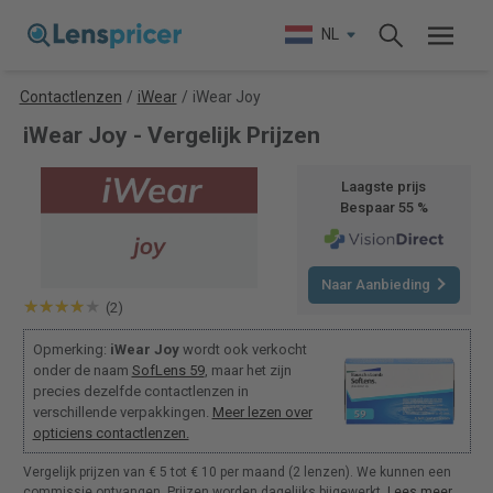
NL
Contactlenzen
/
iWear
/
iWear Joy
iWear Joy - Vergelijk Prijzen
Laagste prijs
Bespaar 55 %
Naar Aanbieding
(2)
Opmerking:
iWear Joy
wordt ook verkocht
onder de naam
SofLens 59
, maar het zijn
precies dezelfde contactlenzen in
verschillende verpakkingen.
Meer lezen over
opticiens contactlenzen.
Vergelijk prijzen van € 5 tot € 10 per maand (2 lenzen). We kunnen een
commissie ontvangen. Prijzen worden dagelijks bijgewerkt.
Lees meer
.