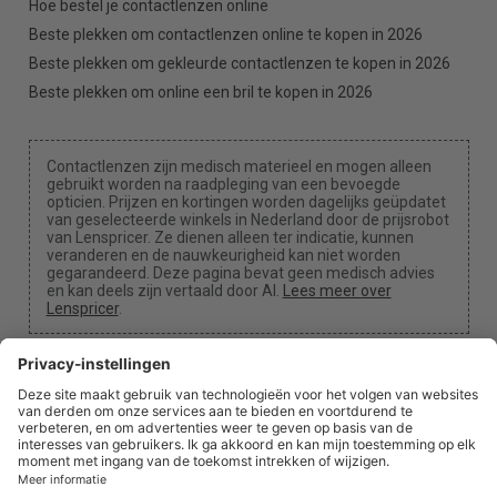
Hoe bestel je contactlenzen online
Beste plekken om contactlenzen online te kopen in 2026
Beste plekken om gekleurde contactlenzen te kopen in 2026
Beste plekken om online een bril te kopen in 2026
Contactlenzen zijn medisch materieel en mogen alleen
gebruikt worden na raadpleging van een bevoegde
opticien. Prijzen en kortingen worden dagelijks geüpdatet
van geselecteerde winkels in Nederland door de prijsrobot
van Lenspricer. Ze dienen alleen ter indicatie, kunnen
veranderen en de nauwkeurigheid kan niet worden
gegarandeerd. Deze pagina bevat geen medisch advies
en kan deels zijn vertaald door AI.
Lees meer over
Lenspricer
.
Cookie-instellingen
We kunnen een commissie ontvangen als je een van