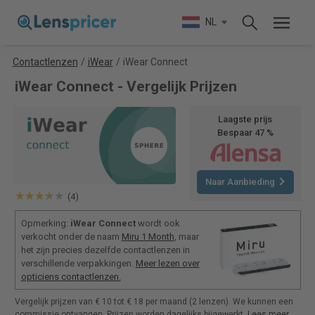
NL
Contactlenzen
/
iWear
/
iWear Connect
iWear Connect - Vergelijk Prijzen
Laagste prijs
Bespaar 47 %
Naar Aanbieding
(4)
Opmerking:
iWear Connect
wordt ook
verkocht onder de naam
Miru 1 Month
, maar
het zijn precies dezelfde contactlenzen in
verschillende verpakkingen.
Meer lezen over
opticiens contactlenzen.
Vergelijk prijzen van € 10 tot € 18 per maand (2 lenzen). We kunnen een
commissie ontvangen. Prijzen worden dagelijks bijgewerkt.
Lees meer
.