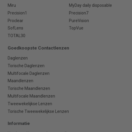
Miru
MyDay daily disposable
Precision1
Precision7
Proclear
PureVision
SofLens
TopVue
TOTAL30
Goedkoopste Contactlenzen
Daglenzen
Torische Daglenzen
Multifocale Daglenzen
Maandlenzen
Torische Maandlenzen
Multifocale Maandlenzen
Tweewekelijkse Lenzen
Torische Tweewekelijkse Lenzen
Informatie