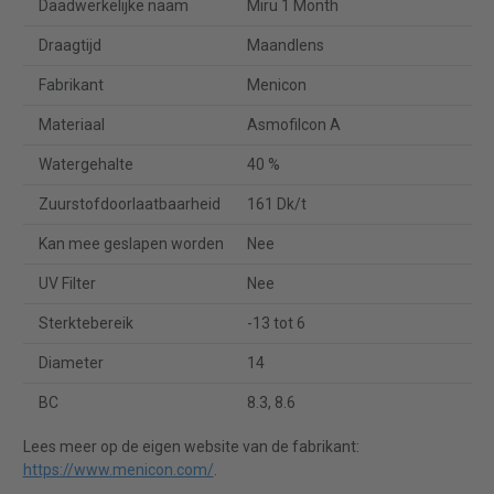
Daadwerkelijke naam
Miru 1 Month
Draagtijd
Maandlens
Fabrikant
Menicon
Materiaal
Asmofilcon A
Watergehalte
40 %
Zuurstofdoorlaatbaarheid
161 Dk/t
Kan mee geslapen worden
Nee
UV Filter
Nee
Sterktebereik
-13 tot 6
Diameter
14
BC
8.3, 8.6
Lees meer op de eigen website van de fabrikant:
https://www.menicon.com/
.