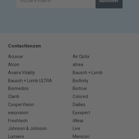
Abonneer
Contactlenzen
Acuvue
Air Optix
Alcon
atrea
Avaira Vitality
Bausch + Lomb
Bausch + Lomb ULTRA
Biofinity
Biomedics
Biotrue
Clariti
Colored
CooperVision
Dailies
easyvision
Eyexpert
Freshtech
iWear
Johnson & Johnson
Live
Lumiere
Menicon