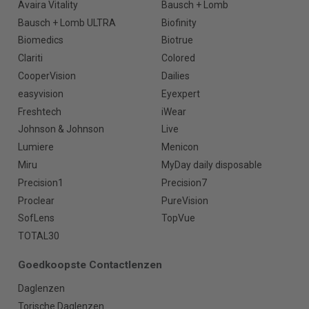
Avaira Vitality
Bausch + Lomb
Bausch + Lomb ULTRA
Biofinity
Biomedics
Biotrue
Clariti
Colored
CooperVision
Dailies
easyvision
Eyexpert
Freshtech
iWear
Johnson & Johnson
Live
Lumiere
Menicon
Miru
MyDay daily disposable
Precision1
Precision7
Proclear
PureVision
SofLens
TopVue
TOTAL30
Goedkoopste Contactlenzen
Daglenzen
Torische Daglenzen