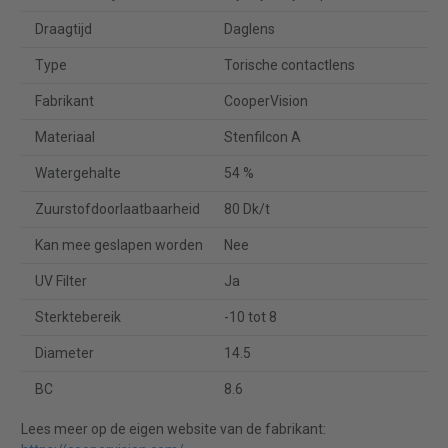
Draagtijd
Daglens
Type
Torische contactlens
Fabrikant
CooperVision
Materiaal
Stenfilcon A
Watergehalte
54 %
Zuurstofdoorlaatbaarheid
80 Dk/t
Kan mee geslapen worden
Nee
UV Filter
Ja
Sterktebereik
-10 tot 8
Diameter
14.5
BC
8.6
Lees meer op de eigen website van de fabrikant: