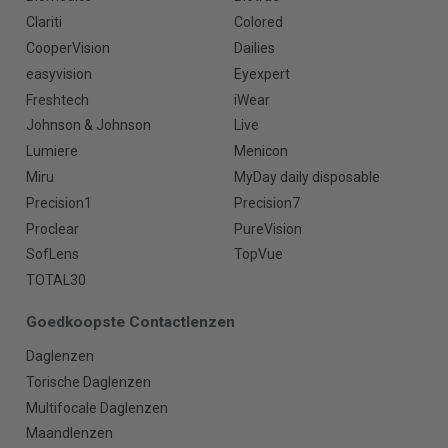
Clariti
Colored
CooperVision
Dailies
easyvision
Eyexpert
Freshtech
iWear
Johnson & Johnson
Live
Lumiere
Menicon
Miru
MyDay daily disposable
Precision1
Precision7
Proclear
PureVision
SofLens
TopVue
TOTAL30
Goedkoopste Contactlenzen
Daglenzen
Torische Daglenzen
Multifocale Daglenzen
Maandlenzen