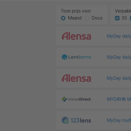
Toon prijs voor
Verpakk
Maand
Doos
30
MyDay daily
MyDay daily
MyDay daily
MYDAY® Mul
MyDay multi