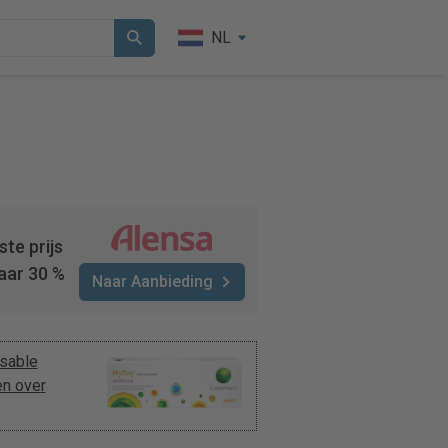
NL
te prijs
aar 30 %
Naar Aanbieding
sable
n over