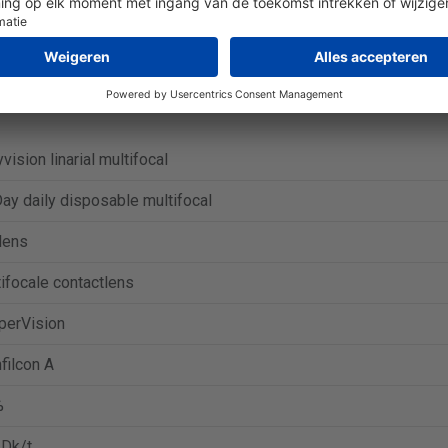
inarial multifocal (30 lenzen) is € 36,99.
Ga naar aanbieding bij V
inarial multifocal (90 lenzen) is € 98,99.
Ga naar aanbieding bij A
vision linarial multifocal
y daily disposable multifocal
lens
ifocale contactlens
perVision
filcon A
%
 Dk/t