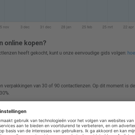
n online kopen?
actlenzen heeft gekocht, kunt u onze eenvoudige gids volgen:
hoe
 en verpakkingen van 30 of 90 contactlenzen. Op dit moment is de
 30%.
rgelijken voordat je easyvision linarial multifocal online koopt. L
, zodat je eenvoudig scherpe prijzen vindt en bespaart op conta
t verkocht in dozen met 30 of 90 contactlenzen.