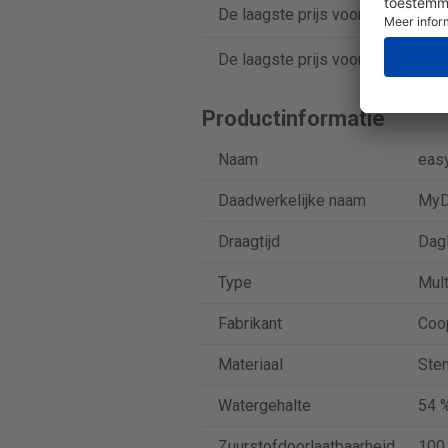
De laagste prijs voor easyvision l
De laagste prijs voor easyvision l
Productinformatie
Naam
easy
Daadwerkelijke naam
MyDa
Draagtijd
Dag
Type
Mult
Fabrikant
Coo
Materiaal
Sten
Watergehalte
54 
Zuurstofdoorlaatbaarheid
100