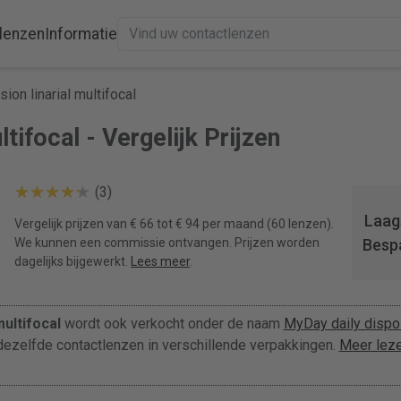
lenzen
Informatie
ion linarial multifocal
ltifocal - Vergelijk Prijzen
(3)
Laags
Vergelijk prijzen van € 66 tot € 94 per maand (60 lenzen).
We kunnen een commissie ontvangen. Prijzen worden
Besp
dagelijks bijgewerkt.
Lees meer
.
multifocal
wordt ook verkocht onder de naam
MyDay daily dispo
 dezelfde contactlenzen in verschillende verpakkingen.
Meer leze