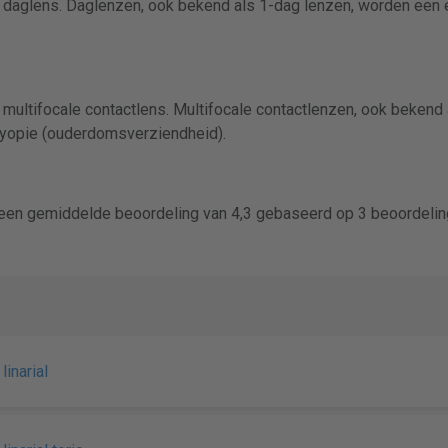
een daglens. Daglenzen, ook bekend als 1-dag lenzen, worden een
en multifocale contactlens. Multifocale contactlenzen, ook bekend
yopie (ouderdomsverziendheid).
ft een gemiddelde beoordeling van 4,3 gebaseerd op 3 beoordeli
linarial