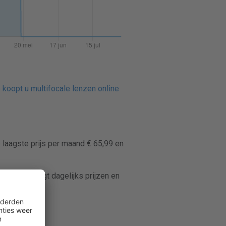
 koopt u multifocale lenzen online
 laagste prijs per maand € 65,99 en
enspricer volgt dagelijks prijzen en
ctlenzen.