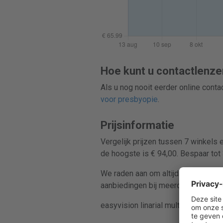
Hoe kunt u contactlenze
Als u nog nooit eerder online cont
voor presbyopie
.
Prijsinformatie
Vergelijk prijzen tussen 7 winkels
de hoogste is € 94,00. Bespaar tot
We raden aan om altijd prijzen te ve
aanbiedingen bij meerdere retailers
easyvision linarial multifocal word