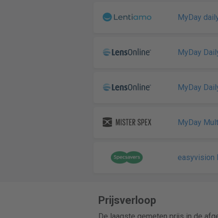
MyDay daily
MyDay Daily
MyDay Daily
MyDay Mult
easyvision l
Prijsverloop
De laagste gemeten prijs in de af