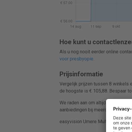
Hoe kunt u contactlenze
Als u nog nooit eerder online cont
voor presbyopie
.
Prijsinformatie
Vergelijk prijzen tussen 8 winkels
de hoogste is € 105,88. Bespaar to
We raden aan om altijd prijzen te v
aanbiedingen bij meerdere retailers
easyvision Umere Multifocal wordt 