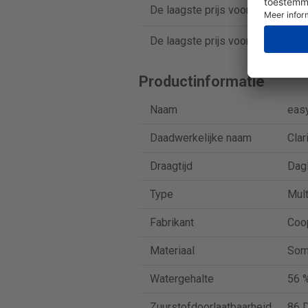
De laagste prijs voor easyvision
De laagste prijs voor easyvision
Productinformatie
Naam
easy
Daadwerkelijke naam
Clar
Draagtijd
Dag
Type
Mult
Fabrikant
Coo
Materiaal
Som
Watergehalte
56 
Zuurstofdoorlaatbaarheid
86 D