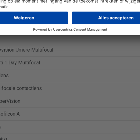
 Umere Multifocal (30 lenzen) is € 31,79.
Ga naar aanbieding bij 
 Umere Multifocal (90 lenzen) is € 93,50.
Ga naar aanbieding bij 
vision Umere Multifocal
iti 1 Day Multifocal
lens
ifocale contactlens
perVision
ofilcon A
%
k/t