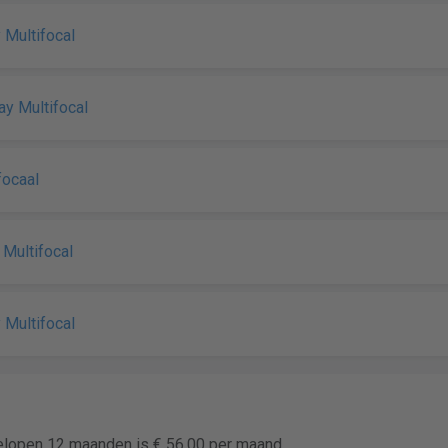
y Multifocal
ay Multifocal
ifocaal
y Multifocal
y Multifocal
gelopen 12 maanden is € 56,00 per maand.