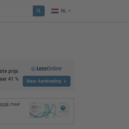
NL
te prijs
aar 41 %
Naar Aanbieding
focal
, maar
s