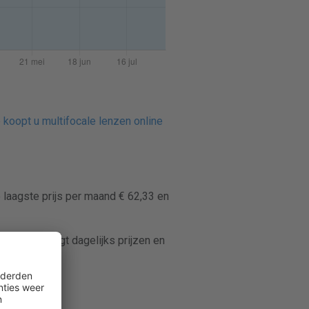
 koopt u multifocale lenzen online
 laagste prijs per maand € 62,33 en
nspricer volgt dagelijks prijzen en
ctlenzen.