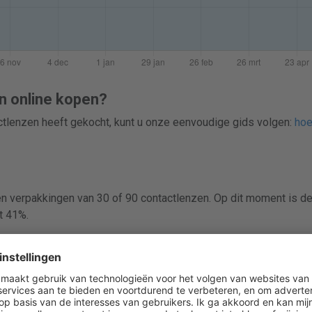
n online kopen?
actlenzen heeft gekocht, kunt u onze eenvoudige gids volgen:
hoe
 en verpakkingen van 30 of 90 contactlenzen. Op dit moment is de
t 41%.
ergelijken voordat je easyvision Umere Multifocal online koopt. Le
, zodat je eenvoudig scherpe prijzen vindt en bespaart op conta
verkocht in dozen met 30 of 90 contactlenzen.