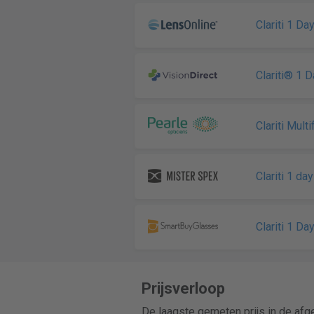
Clariti 1 Da
Clariti® 1 D
Clariti Mult
Clariti 1 da
Clariti 1 Da
Prijsverloop
De laagste gemeten prijs in de af