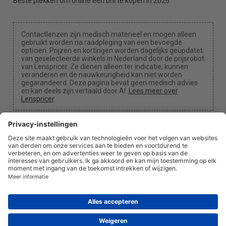
Beste plekken om online een bril te kopen in 2026
Contactlenzen zijn medisch materieel en mogen alleen
gebruikt worden na raadpleging van een bevoegde
opticien. Prijzen en kortingen worden dagelijks geüpdatet
van geselecteerde winkels in Nederland door de prijsrobot
van Lenspricer. Ze dienen alleen ter indicatie, kunnen
veranderen en de nauwkeurigheid kan niet worden
gegarandeerd. Deze pagina bevat geen medisch advies
en kan deels zijn vertaald door AI.
Lees meer over
Lenspricer
.
Cookie-instellingen
We kunnen een commissie ontvangen als je een van
onze links gebruikt om een aankoop te doen.
Over
Nieuws
Informatie
Privacy
Juridisch
info@lenspricer.nl
NL
© 2026
Lenspricer
DK44428156