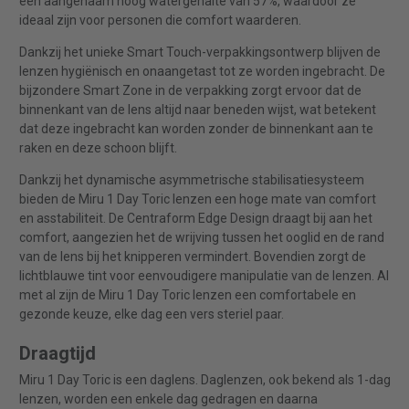
een aangenaam hoog watergehalte van 57%, waardoor ze
ideaal zijn voor personen die comfort waarderen.
Dankzij het unieke Smart Touch-verpakkingsontwerp blijven de
lenzen hygiënisch en onaangetast tot ze worden ingebracht. De
bijzondere Smart Zone in de verpakking zorgt ervoor dat de
binnenkant van de lens altijd naar beneden wijst, wat betekent
dat deze ingebracht kan worden zonder de binnenkant aan te
raken en deze schoon blijft.
Dankzij het dynamische asymmetrische stabilisatiesysteem
bieden de Miru 1 Day Toric lenzen een hoge mate van comfort
en asstabiliteit. De Centraform Edge Design draagt bij aan het
comfort, aangezien het de wrijving tussen het ooglid en de rand
van de lens bij het knipperen vermindert. Bovendien zorgt de
lichtblauwe tint voor eenvoudigere manipulatie van de lenzen. Al
met al zijn de Miru 1 Day Toric lenzen een comfortabele en
gezonde keuze, elke dag een vers steriel paar.
Draagtijd
Miru 1 Day Toric is een daglens. Daglenzen, ook bekend als 1-dag
lenzen, worden een enkele dag gedragen en daarna