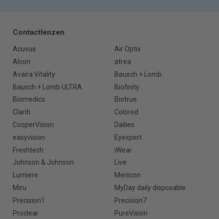
Contactlenzen
Acuvue
Air Optix
Alcon
atrea
Avaira Vitality
Bausch + Lomb
Bausch + Lomb ULTRA
Biofinity
Biomedics
Biotrue
Clariti
Colored
CooperVision
Dailies
easyvision
Eyexpert
Freshtech
iWear
Johnson & Johnson
Live
Lumiere
Menicon
Miru
MyDay daily disposable
Precision1
Precision7
Proclear
PureVision