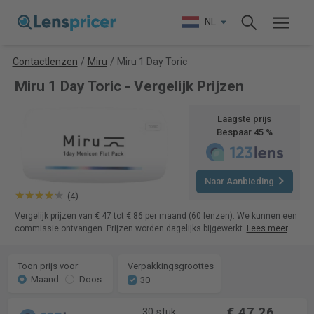
NL
Contactlenzen
/
Miru
/
Miru 1 Day Toric
Miru 1 Day Toric - Vergelijk Prijzen
Laagste prijs
Bespaar 45 %
Naar Aanbieding
(4)
Vergelijk prijzen van € 47 tot € 86 per maand (60 lenzen). We kunnen een
commissie ontvangen. Prijzen worden dagelijks bijgewerkt.
Lees meer
.
Toon prijs voor
Verpakkingsgroottes
Maand
Doos
30
€ 47,26
30 stuk