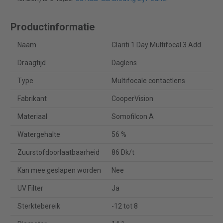
Productinformatie
Naam
Clariti 1 Day Multifocal 3 Add
Draagtijd
Daglens
Type
Multifocale contactlens
Fabrikant
CooperVision
Materiaal
Somofilcon A
Watergehalte
56 %
Zuurstofdoorlaatbaarheid
86 Dk/t
Kan mee geslapen worden
Nee
UV Filter
Ja
Sterktebereik
-12 tot 8