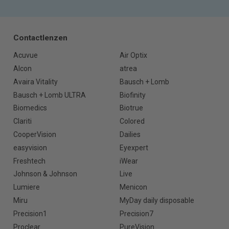
Contactlenzen
Acuvue
Air Optix
Alcon
atrea
Avaira Vitality
Bausch + Lomb
Bausch + Lomb ULTRA
Biofinity
Biomedics
Biotrue
Clariti
Colored
CooperVision
Dailies
easyvision
Eyexpert
Freshtech
iWear
Johnson & Johnson
Live
Lumiere
Menicon
Miru
MyDay daily disposable
Precision1
Precision7
Proclear
PureVision