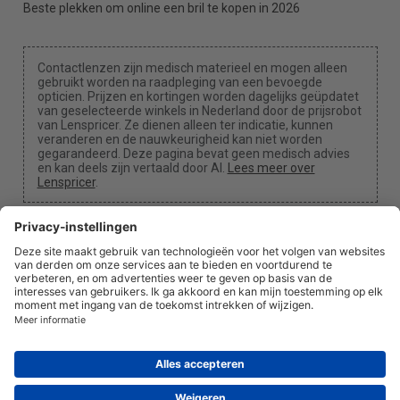
Beste plekken om online een bril te kopen in 2026
Contactlenzen zijn medisch materieel en mogen alleen
gebruikt worden na raadpleging van een bevoegde
opticien. Prijzen en kortingen worden dagelijks geüpdatet
van geselecteerde winkels in Nederland door de prijsrobot
van Lenspricer. Ze dienen alleen ter indicatie, kunnen
veranderen en de nauwkeurigheid kan niet worden
gegarandeerd. Deze pagina bevat geen medisch advies
en kan deels zijn vertaald door AI.
Lees meer over
Lenspricer
.
Cookie-instellingen
We kunnen een commissie ontvangen als je een van
onze links gebruikt om een aankoop te doen.
Over
Nieuws
Informatie
Privacy
Juridisch
info@lenspricer.nl