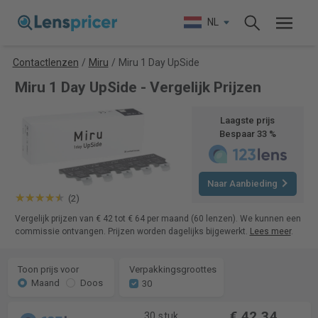
NL
Contactlenzen
/
Miru
/
Miru 1 Day UpSide
Miru 1 Day UpSide - Vergelijk Prijzen
Laagste prijs
Bespaar 33 %
Naar Aanbieding
(2)
Vergelijk prijzen van € 42 tot € 64 per maand (60 lenzen). We kunnen een
commissie ontvangen. Prijzen worden dagelijks bijgewerkt.
Lees meer
.
Toon prijs voor
Verpakkingsgroottes
Maand
Doos
30
€ 42,34
30 stuk