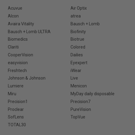
Acuvue
Air Optix
Alcon
atrea
Avaira Vitality
Bausch + Lomb
Bausch + Lomb ULTRA
Biofinity
Biomedics
Biotrue
Clariti
Colored
CooperVision
Dailies
easyvision
Eyexpert
Freshtech
iWear
Johnson & Johnson
Live
Lumiere
Menicon
Miru
MyDay daily disposable
Precision1
Precision7
Proclear
PureVision
SofLens
TopVue
TOTAL30